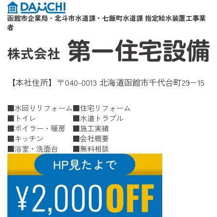
函館市企業局・北斗市水道課・七飯町水道課 指定給水装置工事業
者
【本社住所】〒040-0013 北海道函館市千代台町29−15
水回りリフォーム
住宅リフォーム
トイレ
水道トラブル
ボイラー・暖房
施工実績
キッチン
会社概要
浴室・洗面台
無料相談