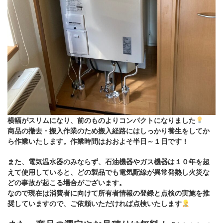
横幅がスリムになり、前のものよりコンパクトになりました
商品の撤去・搬入作業のため搬入経路にはしっかり養生をしてか
ら作業いたします。作業時間はおおよそ半日～１日です！
また、電気温水器のみならず、石油機器やガス機器は１０年を超
えて使用していると、どの製品でも電気配線が異常発熱し火災な
どの事故が起こる場合がございます。
なので
現在は消費者に向けて
所有者情報の登録
と
点検
の実施を推
奨していますので、ご依頼いただければ点検いたします