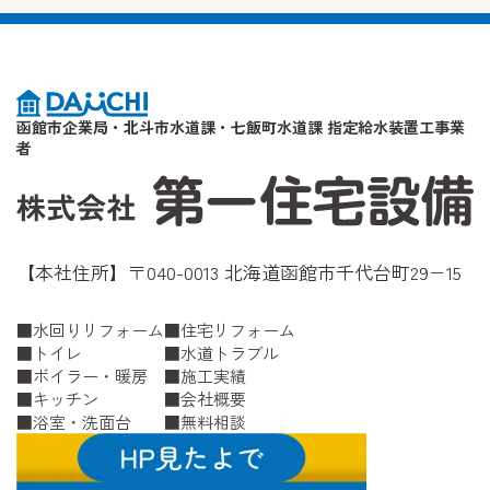
函館市企業局・北斗市水道課・七飯町水道課 指定給水装置工事業
者
【本社住所】〒040-0013 北海道函館市千代台町29−15
水回りリフォーム
住宅リフォーム
トイレ
水道トラブル
ボイラー・暖房
施工実績
キッチン
会社概要
浴室・洗面台
無料相談