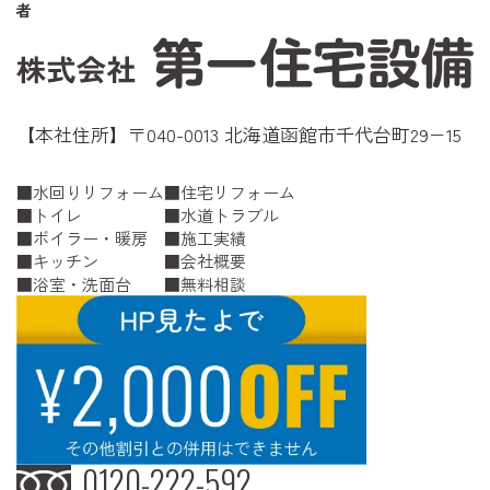
者
【本社住所】〒040-0013 北海道函館市千代台町29−15
水回りリフォーム
住宅リフォーム
トイレ
水道トラブル
ボイラー・暖房
施工実績
キッチン
会社概要
浴室・洗面台
無料相談
0120-222-592