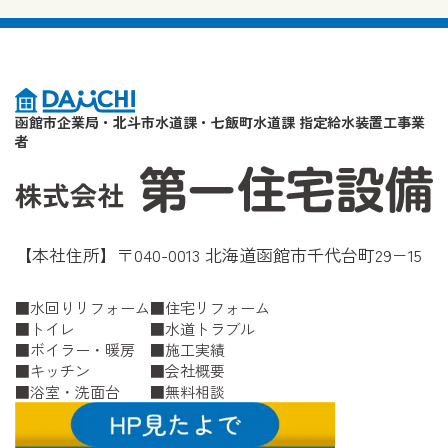
函館市企業局・北斗市水道課・七飯町水道課 指定給水装置工事業
者
【本社住所】〒040-0013 北海道函館市千代台町29−15
水回りリフォーム
住宅リフォーム
トイレ
水道トラブル
ボイラー・暖房
施工実績
キッチン
会社概要
浴室・洗面台
無料相談