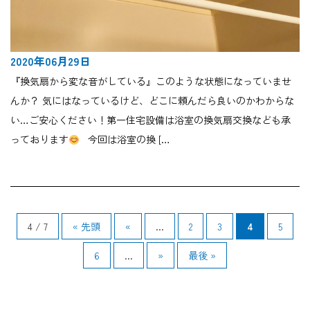
2020年06月29日
『換気扇から変な音がしている』このような状態になっていませ
んか？ 気にはなっているけど、どこに頼んだら良いのかわからな
い…ご安心ください！第一住宅設備は浴室の換気扇交換なども承
っております
今回は浴室の換 […
4 / 7
« 先頭
«
...
2
3
4
5
6
...
»
最後 »