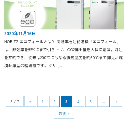
2020年11月16日
NORITZ エコフィールとは？ 高効率石油給湯機「エコフィール」
は、熱効率を95%にまで引き上げ、CO2排出量を大幅に削減。灯油
を節約でき、従来は200℃にもなる排気温度を約60℃まで抑えた環
境配慮型の給湯機です。クリ […
3 / 7
«
1
2
3
4
5
...
»
最後 »