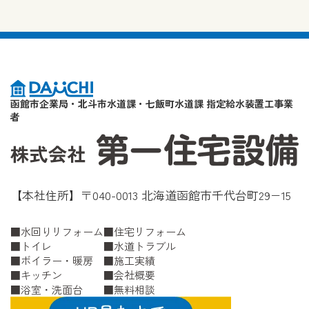
函館市企業局・北斗市水道課・七飯町水道課 指定給水装置工事業
者
【本社住所】〒040-0013 北海道函館市千代台町29−15
水回りリフォーム
住宅リフォーム
トイレ
水道トラブル
ボイラー・暖房
施工実績
キッチン
会社概要
浴室・洗面台
無料相談