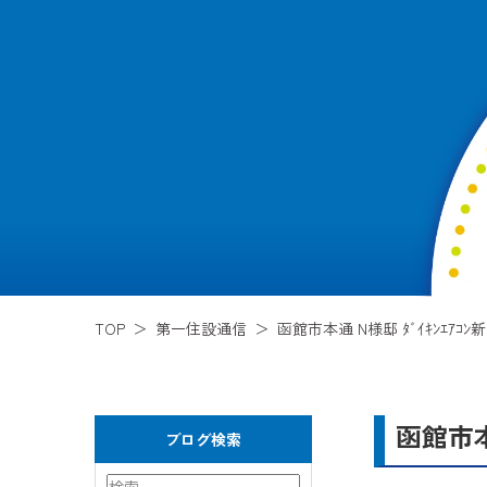
TOP
第一住設通信
函館市本通 N様邸 ﾀﾞｲｷﾝｴｱ
函館市本
ブログ検索