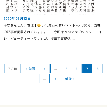
2020年03月13日
みなさんこんにちは！
3/13発行の青いポスト vol.680号に当社
の記事が掲載されています。 今回はPanasonicのシャワートイ
レ「ビューティートワレ」が、標準工事費込 […
7 / 10
« 先頭
«
...
5
6
7
8
9
...
»
最後 »