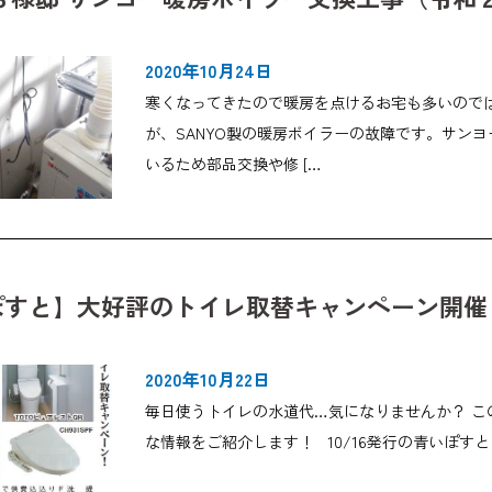
2020年10月24日
寒くなってきたので暖房を点けるお宅も多いので
が、SANYO製の暖房ボイラーの故障です。サンヨー
いるため部品交換や修 […
ぽすと】大好評のトイレ取替キャンペーン開催
2020年10月22日
毎日使うトイレの水道代…気になりませんか？ 
な情報をご紹介します！ 10/16発行の青いぽすと 