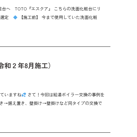
台へ TOTO『エスクア』 こちらの洗面化粧台にリ
の選定
【施工前】 今まで使用していた洗面化粧
令和２年8月施工）
いていますね
さて！今回は給湯ボイラー交換の事例を
き→据え置き、壁掛け→壁掛けなど同タイプの交換で