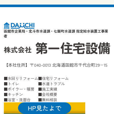
函館市企業局・北斗市水道課・七飯町水道課 指定給水装置工事業
者
【本社住所】〒040-0013 北海道函館市千代台町29−15
水回りリフォーム
住宅リフォーム
トイレ
水道トラブル
ボイラー・暖房
施工実績
キッチン
会社概要
浴室・洗面台
無料相談