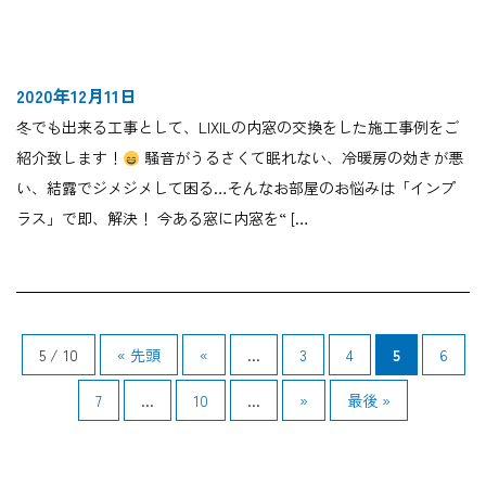
2020年12月11日
冬でも出来る工事として、LIXILの内窓の交換をした施工事例をご
紹介致します！
騒音がうるさくて眠れない、冷暖房の効きが悪
い、結露でジメジメして困る…そんなお部屋のお悩みは「インプ
ラス」で即、解決！ 今ある窓に内窓を“ […
5 / 10
« 先頭
«
...
3
4
5
6
7
...
10
...
»
最後 »