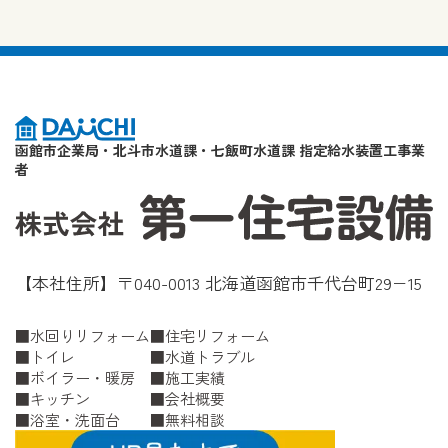
函館市企業局・北斗市水道課・七飯町水道課 指定給水装置工事業
者
【本社住所】〒040-0013 北海道函館市千代台町29−15
水回りリフォーム
住宅リフォーム
トイレ
水道トラブル
ボイラー・暖房
施工実績
キッチン
会社概要
浴室・洗面台
無料相談