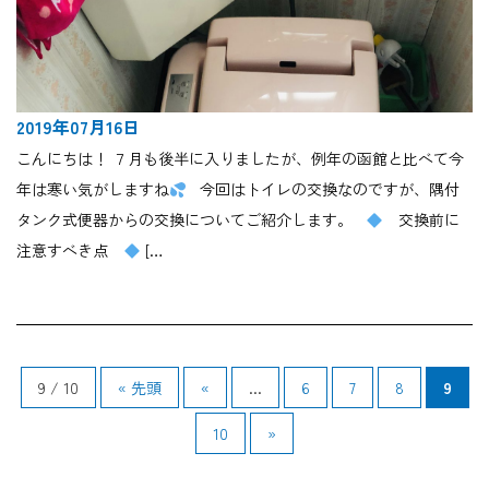
2019年07月16日
こんにちは！ ７月も後半に入りましたが、例年の函館と比べて今
年は寒い気がしますね
今回はトイレの交換なのですが、隅付
タンク式便器からの交換についてご紹介します。
交換前に
注意すべき点
[…
9 / 10
« 先頭
«
...
6
7
8
9
10
»