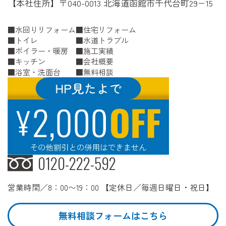
【本社住所】〒040-0013 北海道函館市千代台町29−15
水回りリフォーム
住宅リフォーム
トイレ
水道トラブル
ボイラー・暖房
施工実績
キッチン
会社概要
浴室・洗面台
無料相談
0120-222-592
営業時間／8：00〜19：00 【定休日／毎週日曜日・祝日】
無料相談フォームはこちら