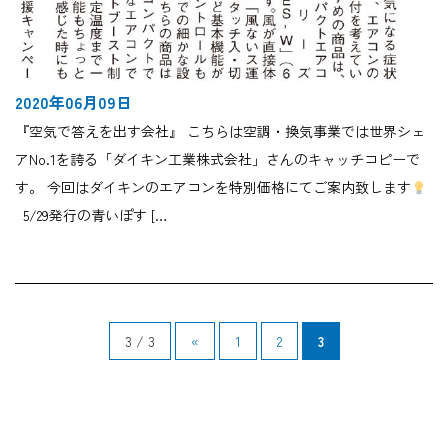
2020年06月09日
『空気で答えを出す会社』 こちらは空調・換気事業では世界シェ
アNo.1を誇る「ダイキン工業株式会社」さんのキャッチコピーで
す。 今回はダイキンのエアコンを特別価格にてご案内致します
5/29発行の青いぽす […
3 / 3
«
1
2
3