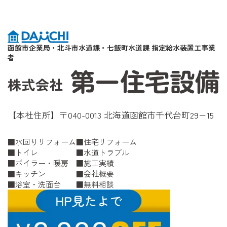
函館市企業局・北斗市水道課・七飯町水道課 指定給水装置工事業
者
【本社住所】〒040-0013 北海道函館市千代台町29−15
水回りリフォーム
住宅リフォーム
トイレ
水道トラブル
ボイラー・暖房
施工実績
キッチン
会社概要
浴室・洗面台
無料相談