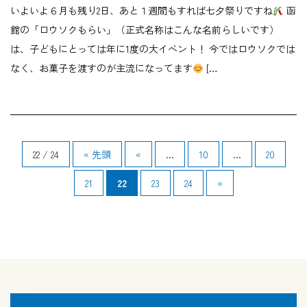
いよいよ６月も残り2日、あと１週間もすれば七夕祭りですね
函
館の「ロウソクもらい」（正式名称はこんな名前らしいです）
は、子どもにとっては年に1度の大イベント！ 今ではロウソクでは
なく、お菓子を渡すのが主流になってます
[…
22 / 24
« 先頭
«
...
10
...
20
21
22
23
24
»