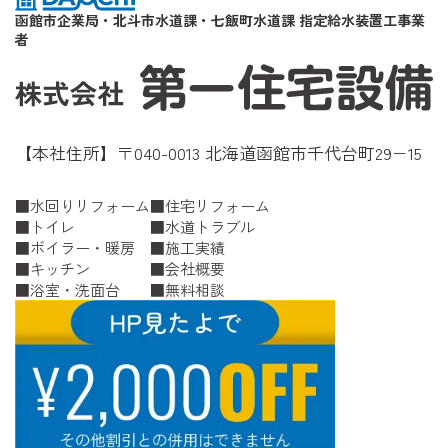
函館市企業局・北斗市水道課・七飯町水道課 指定給水装置工事業
者
【本社住所】〒040-0013 北海道函館市千代台町29−15
水回りリフォーム
住宅リフォーム
トイレ
水道トラブル
ボイラー・暖房
施工実績
キッチン
会社概要
浴室・洗面台
無料相談