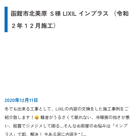
函館市北美原 Ｓ様 LIXIL インプラス （令和
２年１２月施工）
2020年12月11日
冬でも出来る工事として、LIXILの内窓の交換をした施工事例をご
紹介致します！
騒音がうるさくて眠れない、冷暖房の効きが悪
い、結露でジメジメして困る…そんなお部屋のお悩みは「インプ
ラス」で即、解決！ 今ある窓に内窓を“ […