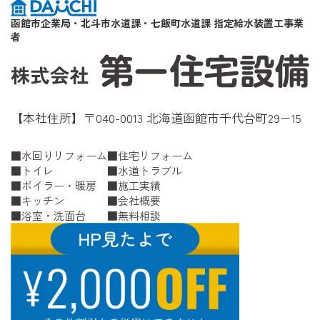
函館市企業局・北斗市水道課・七飯町水道課 指定給水装置工事業
者
【本社住所】〒040-0013 北海道函館市千代台町29−15
水回りリフォーム
住宅リフォーム
トイレ
水道トラブル
ボイラー・暖房
施工実績
キッチン
会社概要
浴室・洗面台
無料相談