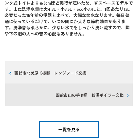
ンク式トイレよりも3cmほど奥行が短いため、省スペースモデルで
す。また洗浄水量は大4.8L・小3.6L・eco小3.4Lと、1回あたり13L
必要だった15年前の便器と比べて、大幅な節水なります。毎日普
通に使っているだけで、いつの間にか大きな節約効果がありま
す。洗浄音も柔らかに、少ない水でもしっかり洗い流すので、隣
や下の階の人への音の心配もありません。
函館市北美原 K様邸 レンジフード交換
函館市山の手 K様 給湯ボイラー交換
一覧を見る