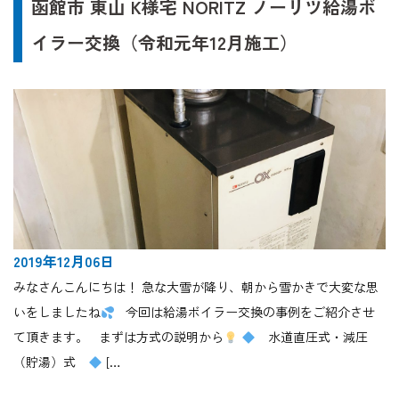
函館市 東山 K様宅 NORITZ ノーリツ給湯ボ
イラー交換（令和元年12月施工）
2019年12月06日
みなさんこんにちは！ 急な大雪が降り、朝から雪かきで大変な思
いをしましたね
今回は給湯ボイラー交換の事例をご紹介させ
て頂きます。 まずは方式の説明から
水道直圧式・減圧
（貯湯）式
[…