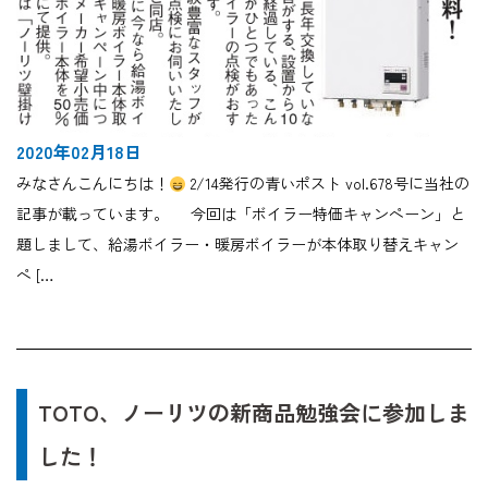
2020年02月18日
みなさんこんにちは！
2/14発行の青いポスト vol.678号に当社の
記事が載っています。 今回は「ボイラー特価キャンペーン」と
題しまして、給湯ボイラー・暖房ボイラーが本体取り替えキャン
ペ […
TOTO、ノーリツの新商品勉強会に参加しま
した！