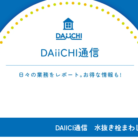
DAIICI通信 水抜き栓ま