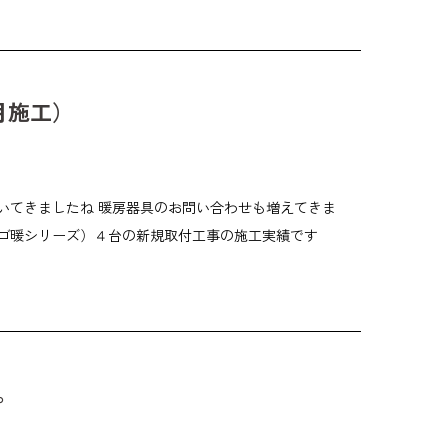
月施工）
いてきましたね 暖房器具のお問い合わせも増えてきま
スゴ暖シリーズ）４台の新規取付工事の施工実績です
。