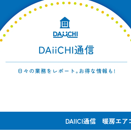
DAIICI通信 暖房エア