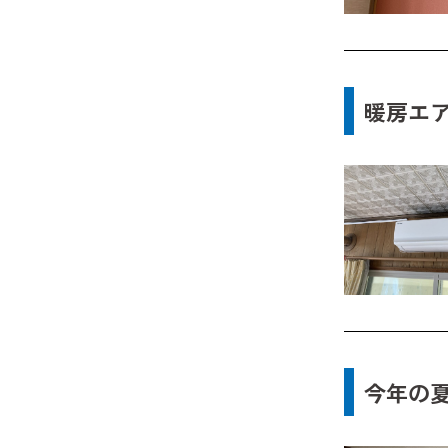
暖房エア
今年の