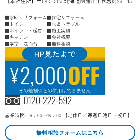
【本社住所】〒040-0013 北海道函館市千代台町29−15
水回りリフォーム
住宅リフォーム
トイレ
水道トラブル
ボイラー・暖房
施工実績
キッチン
会社概要
浴室・洗面台
無料相談
0120-222-592
営業時間／8：00〜19：00 【定休日／毎週日曜日・祝日】
無料相談フォームはこちら