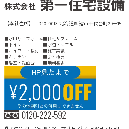
【本社住所】〒040-0013 北海道函館市千代台町29−15
水回りリフォーム
住宅リフォーム
トイレ
水道トラブル
ボイラー・暖房
施工実績
キッチン
会社概要
浴室・洗面台
無料相談
0120-222-592
営業時間／8：00〜19：00 【定休日／毎週日曜日・祝日】