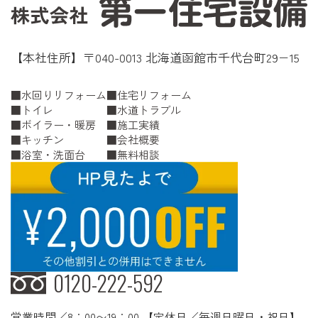
【本社住所】〒040-0013 北海道函館市千代台町29−15
水回りリフォーム
住宅リフォーム
トイレ
水道トラブル
ボイラー・暖房
施工実績
キッチン
会社概要
浴室・洗面台
無料相談
0120-222-592
営業時間／8：00〜19：00 【定休日／毎週日曜日・祝日】