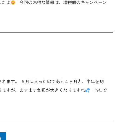
したよ
今回のお得な情報は、増税前のキャンペーン
されます。 ６月に入ったのであと４ヶ月と、半年を切
なりますが、ますます負担が大きくなりますね
当社で
3