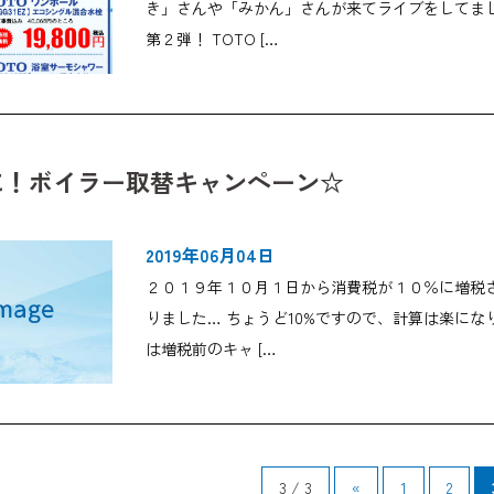
き」さんや「みかん」さんが来てライブをしてま
第２弾！ TOTO […
に！ボイラー取替キャンペーン☆
2019年06月04日
２０１９年１０月１日から消費税が１０％に増税
りました… ちょうど10%ですので、計算は楽に
は増税前のキャ […
3 / 3
«
1
2