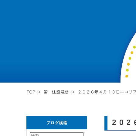
TOP
第一住設通信
２０２６年４月１８日エコリ
２０２
ブログ検索