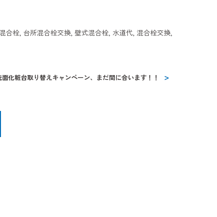
混合栓
,
台所混合栓交換
,
壁式混合栓
,
水道代
,
混合栓交換
,
洗面化粧台取り替えキャンペーン、まだ間に合います！！