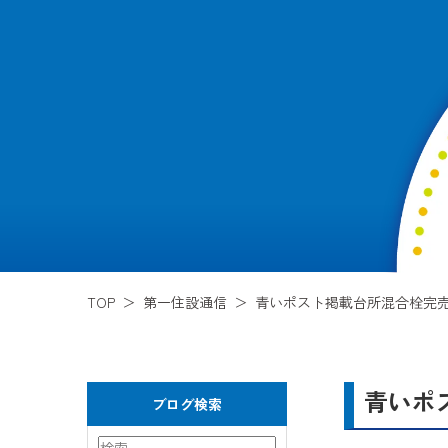
TOP
第一住設通信
青いポスト掲載台所混合栓完
青いポ
ブログ検索