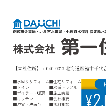
函館市企業局・北斗市水道課・七飯町水道課 指定給水
【本社住所】〒040-0013 北海道函館市千代台
水回りリフォーム
住宅リフォーム
トイレ
水道トラブル
ボイラー・暖房
施工実績
キッチン
会社概要
浴室・洗面台
無料相談