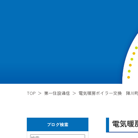
TOP
第一住設通信
電気暖房ボイラー交換 陣川
電気暖
ブログ検索