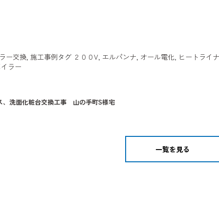
ラー交換
,
施工事例
タグ
２００V
,
エルパンナ
,
オール電化
,
ヒートライ
ボイラー
ス、洗面化粧台交換工事 山の手町S様宅
一覧を見る