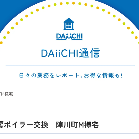
町M様宅
房ボイラー交換 陣川町M様宅