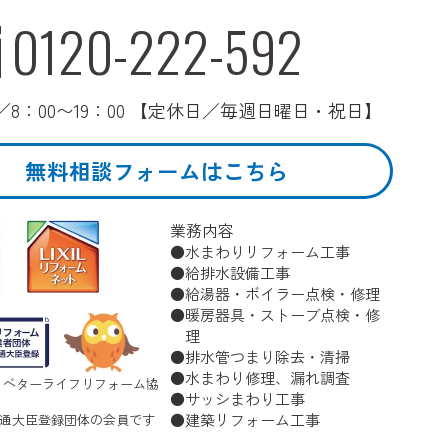
0120-222-592
8：00〜19：00 【定休日／毎週日曜日・祝日】
無料相談フォームはこちら
業務内容
水まわりリフォーム工事
給排水設備工事
給湯器・ボイラー点検・修理
暖房器具・ストーブ点検・修
理
排水管つまり除去・清掃
水まわり修理、漏れ調査
 ベターライフリフォーム協
サッシまわり工事
建築リフォーム工事
通大臣登録団体の会員です