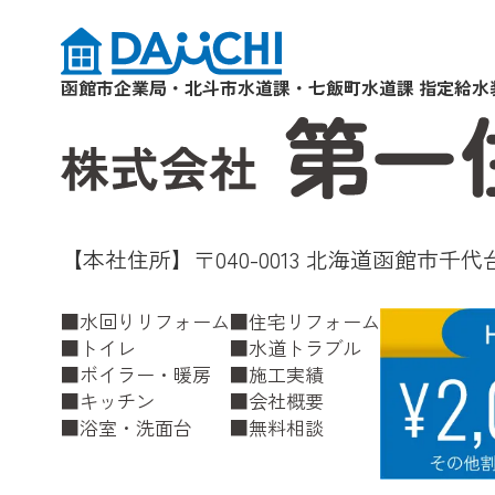
函館市企業局・北斗市水道課・七飯町水道課 指定給水
【本社住所】〒040-0013 北海道函館市千代台
水回りリフォーム
住宅リフォーム
トイレ
水道トラブル
ボイラー・暖房
施工実績
キッチン
会社概要
浴室・洗面台
無料相談