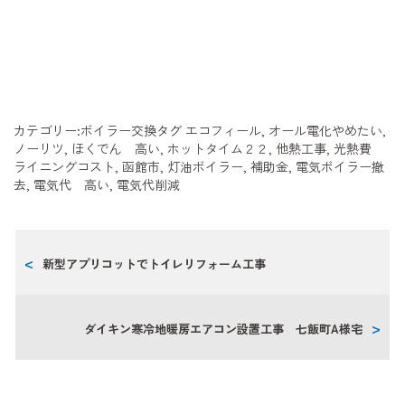
カテゴリー:
ボイラー交換
タグ
エコフィール
,
オール電化やめたい
,
ノーリツ
,
ほくでん 高い
,
ホットタイム２２
,
他熱工事
,
光熱費
ライニングコスト
,
函館市
,
灯油ボイラー
,
補助金
,
電気ボイラー撤
去
,
電気代 高い
,
電気代削減
新型アプリコットでトイレリフォーム工事
ダイキン寒冷地暖房エアコン設置工事 七飯町A様宅