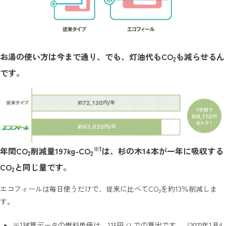
お湯の使い方は今まで通り、でも、灯油代もCO
も減らせるん
2
です。
※1
年間CO
削減量197kg-CO
は、杉の木14本が一年に吸収する
2
2
CO
と同じ量です。
2
エコフィールは毎日使うだけで、従来に比べてCO
を約13％削減しま
2
す。
※1
試算データの燃料単価は、115円 ⁄ Lでの算出です。（2022年1月4