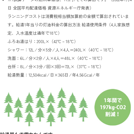
日 全国平均配達価格 資源エネルギー庁発表）
ランニングコストは消費税相当額加算前の金額で算出されていま
す。給湯1年当りの灯油料金の算出方法 給湯使用条件（4人家族想
定、入水温度は通年で18℃）
ふろお湯はり：200L×（42℃－18℃）
シャワー：12L ⁄ 分×5分 ⁄ 人×4人＝240L×（40℃－18℃）
洗面：6L ⁄ 分×2分 ⁄ 人×4人＝48L×（40℃－18℃）
台所：8L ⁄ 分×3分 ⁄ 回×3回＝72L×（37℃－18℃）
給湯熱量：12,504kcal ⁄ 日×365日 ⁄ 年4.56Gcal ⁄ 年