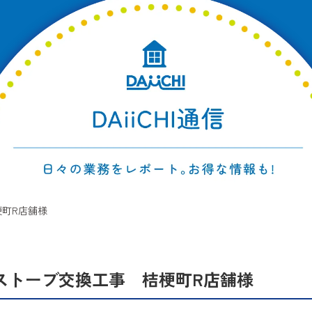
町R店舗様
ストーブ交換工事 桔梗町R店舗様