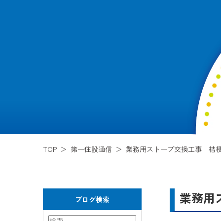
TOP
第一住設通信
業務用ストーブ交換工事 桔梗
業務用
ブログ検索