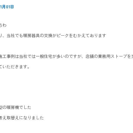
1月01日
ちわ
り、当社でも暖房器具の交換がピークをむかえております
施工事例は当社では一般住宅が多いのですが、店舗の業務用ストーブを
ていただきます。
型の暖房機でした
考え取替えになりました