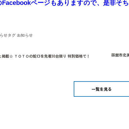
のFacebookページもありますので、是非
らせ
タグ
お知らせ
函館市北美
と掲載☆ ＴＯＴＯの蛇口を先着30台限り 特別価格で！
一覧を見る