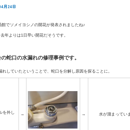
04月24日
、函館でソメイヨシノの開花が発表されましたね♪
、去年よりは1日早い開花だそうです。
台の蛇口の水漏れの修理事例です。
漏れしていたということで、蛇口を分解し原因を探ることに。
ルを外し
→
→
水が溜まってい