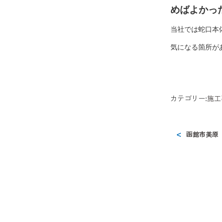
めばよかっ
当社では蛇口本
気になる箇所が
カテゴリー:
施工
函館市美原