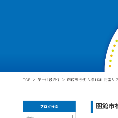
TOP
第一住設通信
函館市桔梗 Ｓ様 LIXIL 
函館市
ブログ検索