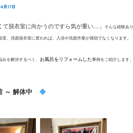
04月17日
くて脱衣室に向かうのですら気が重い…」
そんな経験あ
浴室、洗面脱衣室に変われば、入浴や洗面作業が億劫でなくなります。
お風呂をリフォームした
悩みを解決するべく、
事例をご紹介します
 ～ 解体中