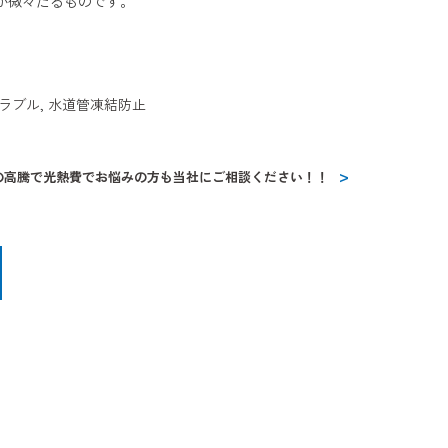
が微々たるものです。
ラブル
,
水道管凍結防止
の高騰で光熱費でお悩みの方も当社にご相談ください！！