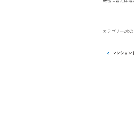
厳密に言えば電
カテゴリー:
水の
マンション