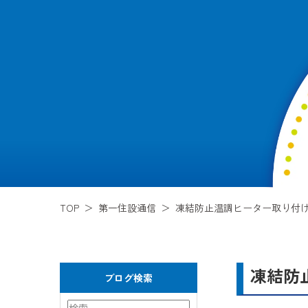
TOP
第一住設通信
凍結防止温調ヒーター取り付
凍結防
ブログ検索