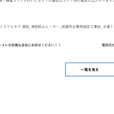
源・通電ランプが付いたタイプの場合はランプ分の電気代はかかります
トラブル
タグ
凍結
,
凍結防止ヒーター
,
函館市企業局指定工事店
,
水道ト
トイレの交換も当社にお任せください！！
電気代
一覧を見る