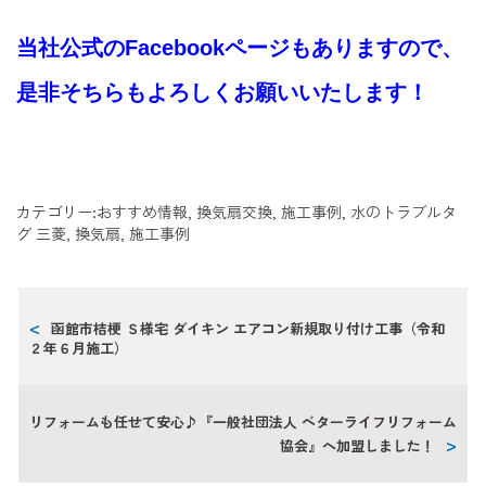
当社公式のFacebookページもありますので、
是非そちらもよろしくお願いいたします！
カテゴリー:
おすすめ情報
,
換気扇交換
,
施工事例
,
水のトラブル
タ
グ
三菱
,
換気扇
,
施工事例
函館市桔梗 Ｓ様宅 ダイキン エアコン新規取り付け工事（令和
２年６月施工）
リフォームも任せて安心♪『一般社団法人 ベターライフリフォーム
協会』へ加盟しました！