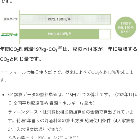
です。
※1
年間CO
削減量197kg-CO
は、杉の木14本が一年に吸収する
2
2
CO
と同じ量です。
2
エコフィールは毎日使うだけで、従来に比べてCO
を約13％削減しま
2
す。
※1
試算データの燃料単価は、115円 ⁄ Lでの算出です。（2022年1月4
日 全国平均配達価格 資源エネルギー庁発表）
ランニングコストは消費税相当額加算前の金額で算出されていま
す。給湯1年当りの灯油料金の算出方法 給湯使用条件（4人家族想
定、入水温度は通年で18℃）
ふろお湯はり：200L×（42℃－18℃）