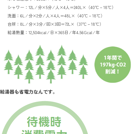
シャワー：12L ⁄ 分×5分 ⁄ 人×4人＝240L×（40℃－18℃）
洗面：6L ⁄ 分×2分 ⁄ 人×4人＝48L×（40℃－18℃）
台所：8L ⁄ 分×3分 ⁄ 回×3回＝72L×（37℃－18℃）
給湯熱量：12,504kcal ⁄ 日×365日 ⁄ 年4.56Gcal ⁄ 年
給湯器も省電力なんです。