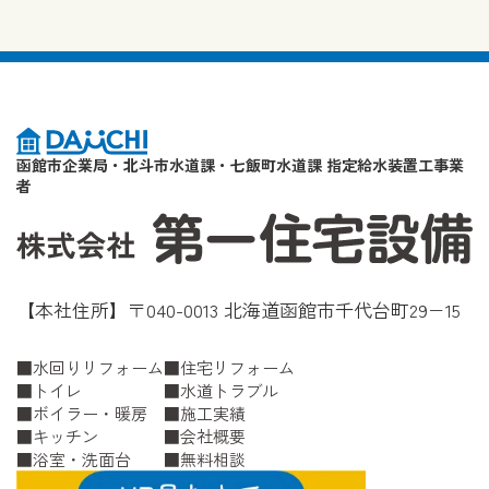
函館市企業局・北斗市水道課・七飯町水道課 指定給水装置工事業
者
【本社住所】〒040-0013 北海道函館市千代台町29−15
水回りリフォーム
住宅リフォーム
トイレ
水道トラブル
ボイラー・暖房
施工実績
キッチン
会社概要
浴室・洗面台
無料相談