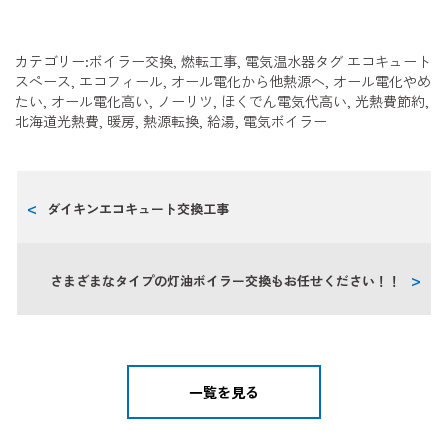
カテゴリー:
ボイラー交換
,
燃転工事
,
電気温水器
タグ
エコキュート
スペース
,
エコフィール
,
オール電化から他熱源へ
,
オール電化やめ
たい
,
オール電化高い
,
ノーリツ
,
ほくでん電気代高い
,
光熱費節約
,
北海道光熱費
,
暖房
,
熱源転換
,
給湯
,
電気ボイラー
ダイキンエコキュート交換工事
さまざまなタイプの灯油ボイラー交換もお任せください！！
一覧を見る