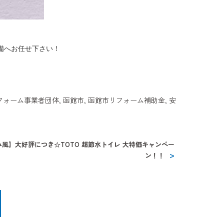
備へお任せ下さい！
フォーム事業者団体
,
函館市
,
函館市リフォーム補助金
,
安
み風】大好評につき☆TOTO 超節水トイレ 大特価キャンペー
ン！！