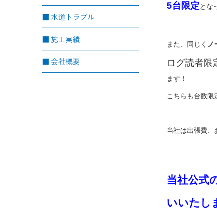
5台限定
とな
水道トラブル
施工実績
また、同じく
ノ
会社概要
ログ読者限定
ます！
こちらも台数限
当社は出張費、
当社公式の
いいたし