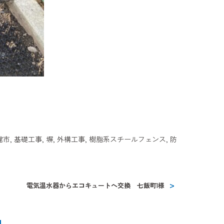
館市
,
基礎工事
,
塀
,
外構工事
,
樹脂系スチールフェンス
,
防
電気温水器からエコキュートへ交換 七飯町I様