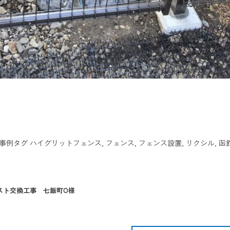
事例
タグ
ハイグリットフェンス
,
フェンス
,
フェンス設置
,
リクシル
,
函
スト交換工事 七飯町O様