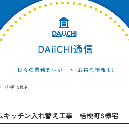
 桔梗町S様宅
ムキッチン入れ替え工事 桔梗町S様宅