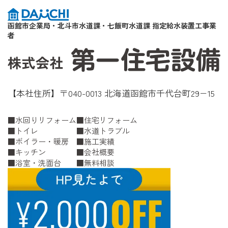
函館市企業局・北斗市水道課・七飯町水道課 指定給水装置工事業
者
【本社住所】〒040-0013 北海道函館市千代台町29−15
水回りリフォーム
住宅リフォーム
トイレ
水道トラブル
ボイラー・暖房
施工実績
キッチン
会社概要
浴室・洗面台
無料相談