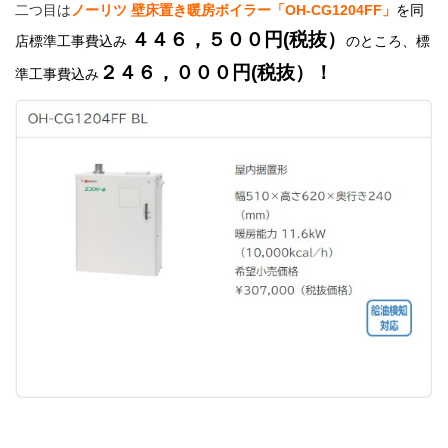
二つ目は
ノーリツ 壁床置き暖房ボイラー「OH-CG1204FF」
を同
４４６，５００円(税抜）
店標準工事費込み
のところ、
標
２４６，０００
円(税抜）！
準工事費込み