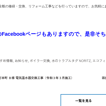
全般の修繕・交換、リフォーム工事などを行っていますので、お気軽に
のFacebookページもありますので、是非
すめ情報
,
お知らせ
,
ボイラー交換
,
水のトラブル
タグ
NORITZ
,
エコフィ
町本町 Ｂ様 電気温水器交換工事（令和３年３月施工）
函
一覧を見る