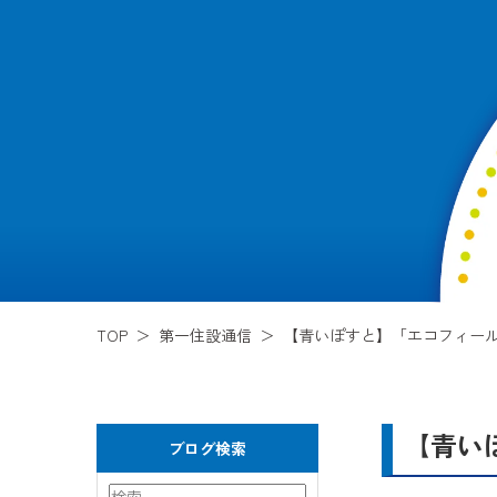
TOP
第一住設通信
【青いぽすと】「エコフィー
【青い
ブログ検索